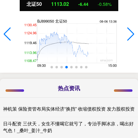
北证50
1113.01
-6.45
-0.58%
热点资讯
神机策 保险资管布局实体经济“换挡” 收缩债权投资 发力股权投资
日斗配资 三伏天，女生不懂喝它就亏了，专治手脚冰凉，喝出好
气色！_桑叶_姜汁_牛奶