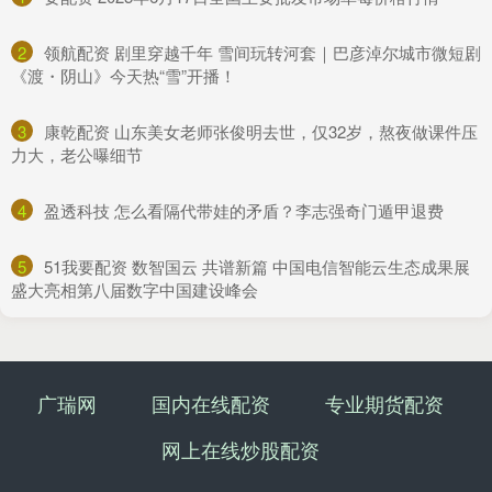
2
​领航配资 剧里穿越千年 雪间玩转河套｜巴彦淖尔城市微短剧
《渡・阴山》今天热“雪”开播！
3
​康乾配资 山东美女老师张俊明去世，仅32岁，熬夜做课件压
力大，老公曝细节
4
​盈透科技 怎么看隔代带娃的矛盾？李志强奇门遁甲退费
5
​51我要配资 数智国云 共谱新篇 中国电信智能云生态成果展
盛大亮相第八届数字中国建设峰会
广瑞网
国内在线配资
专业期货配资
网上在线炒股配资