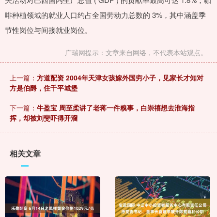
啡种植领域的就业人口约占全国劳动力总数的 3%，其中涵盖季
节性岗位与间接就业岗位。
广瑞网提示：文章来自网络，不代表本站观点。
上一篇：
方道配资 2004年天津女孩嫁外国穷小子，见家长才知对
方是伯爵，住千平城堡
下一篇：
牛盈宝 周至柔讲了老蒋一件糗事，白崇禧想去淮海指
挥，却被刘斐吓得开溜
相关文章