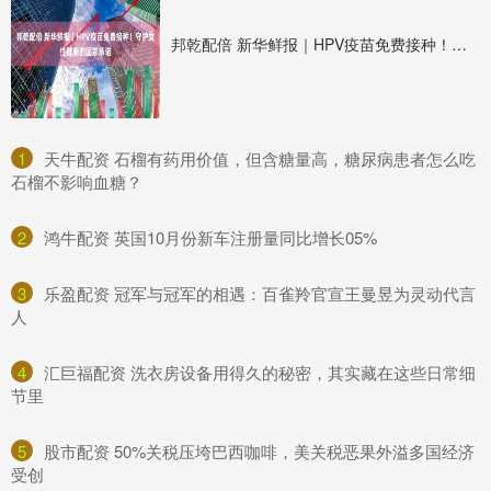
邦乾配倍 新华鲜报｜HPV疫苗免费接种！守护女性健康的国家承诺
1
​天牛配资 石榴有药用价值，但含糖量高，糖尿病患者怎么吃
石榴不影响血糖？
2
​鸿牛配资 英国10月份新车注册量同比增长05%
3
​乐盈配资 冠军与冠军的相遇：百雀羚官宣王曼昱为灵动代言
人
4
​汇巨福配资 洗衣房设备用得久的秘密，其实藏在这些日常细
节里
5
​股市配资 50%关税压垮巴西咖啡，美关税恶果外溢多国经济
受创