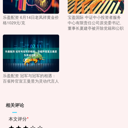
乐盈配资 6月14日老凤祥黄金价
宝盈国际 中证中小投资者服务
格1029元/克
中心有限责任公司原党委书记、
董事长夏建亭被开除党籍和公职
乐盈配资 冠军与冠军的相遇：
百雀羚官宣王曼昱为灵动代言人
相关评论
本文评分
*