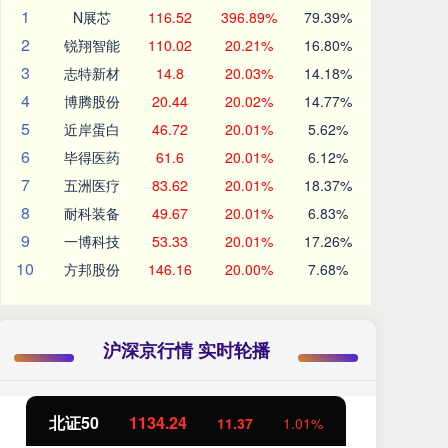
1
N展芯
116.52
396.89%
79.39%
2
锐翔智能
110.02
20.21%
16.80%
3
志特新材
14.8
20.03%
14.18%
4
博腾股份
20.44
20.02%
14.77%
5
近岸蛋白
46.72
20.01%
5.62%
6
毕得医药
61.6
20.01%
6.12%
7
五洲医疗
83.62
20.01%
18.37%
8
耐科装备
49.67
20.01%
6.83%
9
一博科技
53.33
20.01%
17.26%
10
方邦股份
146.16
20.00%
7.68%
沪深京行情 实时轮播
北证50
1134.24
创
11.37
1.01%