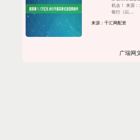
机会！ 来源：
银行（以....
来源：千汇网配资
广瑞网
深证成指
14311.01
.68
1.02%
200.89
1