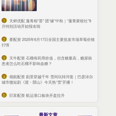
1
​天鲜优配 蓬青相“荟” 团“缘”中秋｜“蓬青家校社”9
月特别活动开始报名啦
2
​要配资 2025年6月17日全国主要批发市场草莓价格
行情
3
​天牛配资 石榴有药用价值，但含糖量高，糖尿病
患者怎么吃石榴不影响血糖？
4
​领航配资 剧里穿越千年 雪间玩转河套｜巴彦淖尔
城市微短剧《渡・阴山》今天热“雪”开播！
5
​巨富配资 航运港口板块开盘拉升
最新文章