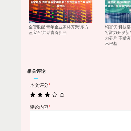
全智股配 青年企业家将齐聚“东方
锦富优 科技
蓝宝石”共话青春担当
将聚力开发新
力芯片 不断
术根基
相关评论
本文评分
*
评论内容
*