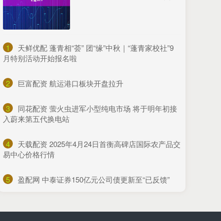
1
​天鲜优配 蓬青相“荟” 团“缘”中秋｜“蓬青家校社”9
月特别活动开始报名啦
2
​巨富配资 航运港口板块开盘拉升
3
​同花配资 萤火虫进军小型纯电市场 将于明年初接
入蔚来第五代换电站
4
​天载配资 2025年4月24日首衡高碑店国际农产品交
易中心价格行情
5
​盈配网 中泰证券150亿元公司债更新至“已反馈”