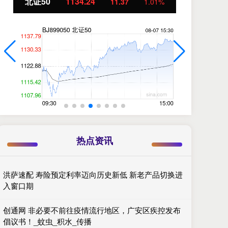
北证50
1134.24
创
11.37
1.01%
热点资讯
洪萨速配 寿险预定利率迈向历史新低 新老产品切换进
入窗口期
创通网 非必要不前往疫情流行地区，广安区疾控发布
倡议书！_蚊虫_积水_传播