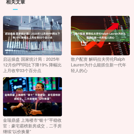
相关文章
启运操盘 国家统计局：2025年
散户配资 解码拉夫劳伦Ralph
12月份PPI同比下降19% 降幅比
Lauren为什么能抓住新一代年
上月收窄03个百分点
轻人的心
金瑞鼎盛 上海楼市“银十”平稳收
官：豪宅霸榜新房成交，二手房
继续“以价换量”